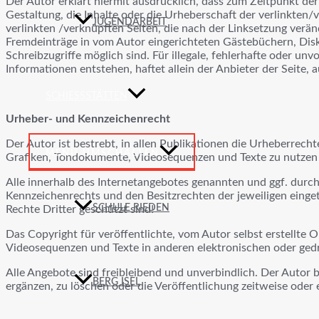
Der Autor erklärt hiermit ausdrücklich, dass zum Zeitpunkt der
Gestaltung, die Inhalte oder die Urheberschaft der verlinkten/ve
JUGENDARBEIT
verlinkten /verknüpften Seiten, die nach der Linksetzung verän
Fremdeinträge in vom Autor eingerichteten Gästebüchern, Disk
Schreibzugriffe möglich sind. Für illegale, fehlerhafte oder u
Informationen entstehen, haftet allein der Anbieter der Seite, 
SCHIESSSTÄTTEN
Urheber- und Kennzeichenrecht
Der Autor ist bestrebt, in allen Publikationen die Urheberrech
MENÜ UMSCHALTEN
Grafiken, Tondokumente, Videosequenzen und Texte zu nutzen 
Alle innerhalb des Internetangebotes genannten und ggf. dur
Kennzeichenrechts und den Besitzrechten der jeweiligen einge
SCHULE RIEDEN
Rechte Dritter geschützt sind!
Das Copyright für veröffentlichte, vom Autor selbst erstellte 
Videosequenzen und Texte in anderen elektronischen oder gedr
Alle Angebote sind freibleibend und unverbindlich. Der Autor 
BERG ISEL
ergänzen, zu löschen oder die Veröffentlichung zeitweise oder e