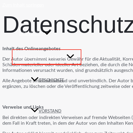
Zum Inhalt springen
Datenschut
DER VEREIN
Inhalt des Onlineangebotes
MENÜ UMSCHALTEN
Der Autor übernimmt keinerlei Gewähr für die Aktualität, Korre
Schäden materieller oder ideeller Art beziehen, die durch die
Informationen verursacht wurden, sind grundsätzlich ausgeschlo
Alle Angebote sind freibleibend und unverbindlich. Der Autor 
GESCHICHTE
ergänzen, zu löschen oder die Veröffentlichung zeitweise oder e
Verweise und Links
VORSTAND
Bei direkten oder indirekten Verweisen auf fremde Webseiten (
dem Fall in Kraft treten, in dem der Autor von den Inhalten Ke