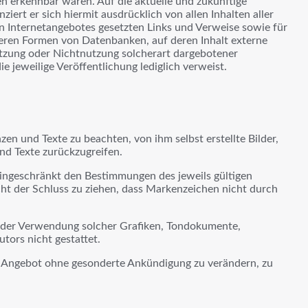
ten erkennbar waren. Auf die aktuelle und zukünftige
ziert er sich hiermit ausdrücklich von allen Inhalten aller
nen Internetangebotes gesetzten Links und Verweise sowie für
deren Formen von Datenbanken, auf deren Inhalt externe
 Nutzung oder Nichtnutzung solcherart dargebotener
e jeweilige Veröffentlichung lediglich verweist.
en und Texte zu beachten, von ihm selbst erstellte Bilder,
nd Texte zurückzugreifen.
eingeschränkt den Bestimmungen des jeweils gültigen
ht der Schluss zu ziehen, dass Markenzeichen nicht durch
ng oder Verwendung solcher Grafiken, Tondokumente,
tors nicht gestattet.
mte Angebot ohne gesonderte Ankündigung zu verändern, zu