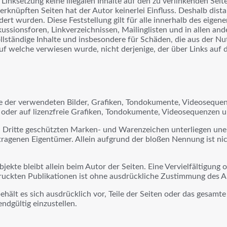
 Linksetzung keine illegalen Inhalte auf den zu verlinkenden Sei
rknüpften Seiten hat der Autor keinerlei Einfluss. Deshalb distan
dert wurden. Diese Feststellung gilt für alle innerhalb des eige
ussionsforen, Linkverzeichnissen, Mailinglisten und in allen an
nvollständige Inhalte und insbesondere für Schäden, die aus der
auf welche verwiesen wurde, nicht derjenige, der über Links auf di
te der verwendeten Bilder, Grafiken, Tondokumente, Videosequenz
oder auf lizenzfreie Grafiken, Tondokumente, Videosequenzen u
ch Dritte geschützten Marken- und Warenzeichen unterliegen un
tragenen Eigentümer. Allein aufgrund der bloßen Nennung ist nic
Objekte bleibt allein beim Autor der Seiten. Eine Vervielfältigu
uckten Publikationen ist ohne ausdrückliche Zustimmung des Au
behält es sich ausdrücklich vor, Teile der Seiten oder das gesa
ndgültig einzustellen.