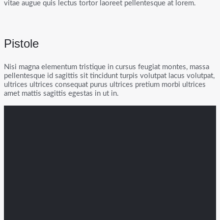
vitae augue quis lectus tortor laoreet pellentesque at lorem.
Pistole
Nisi magna elementum tristique in cursus feugiat montes, massa
pellentesque id sagittis sit tincidunt turpis volutpat lacus volutpat,
ultrices ultrices consequat purus ultrices pretium morbi ultrices
amet mattis sagittis egestas in ut in.