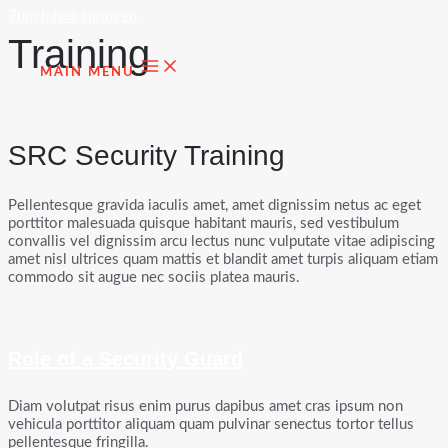
Zum Inhalt springen
Training
MAIN MENU
SRC Security Training
Pellentesque gravida iaculis amet, amet dignissim netus ac eget
porttitor malesuada quisque habitant mauris, sed vestibulum
convallis vel dignissim arcu lectus nunc vulputate vitae adipiscing
amet nisl ultrices quam mattis et blandit amet turpis aliquam etiam
commodo sit augue nec sociis platea mauris.
Role of a Security Guard
Diam volutpat risus enim purus dapibus amet cras ipsum non
vehicula porttitor aliquam quam pulvinar senectus tortor tellus
pellentesque fringilla.