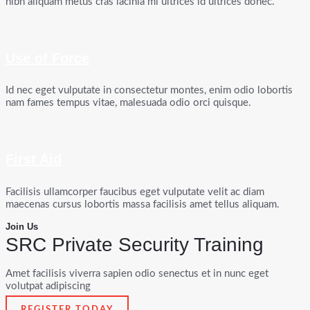
nibh aliquam metus cras lacinia mi ultrices id ultrices donec.
Use of Force
Id nec eget vulputate in consectetur montes, enim odio lobortis
nam fames tempus vitae, malesuada odio orci quisque.
First Aid
Facilisis ullamcorper faucibus eget vulputate velit ac diam
maecenas cursus lobortis massa facilisis amet tellus aliquam.
Join Us
SRC Private Security Training
Amet facilisis viverra sapien odio senectus et in nunc eget
volutpat adipiscing
REGISTER TODAY